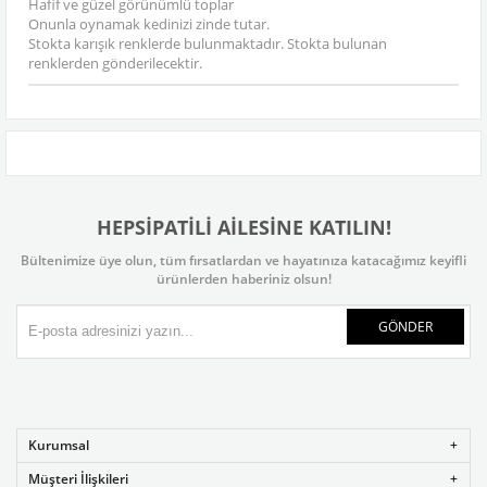
Hafif ve güzel görünümlü toplar
Onunla oynamak kedinizi zinde tutar.
Stokta karışık renklerde bulunmaktadır. Stokta bulunan
renklerden gönderilecektir.
HEPSİPATİLİ AİLESİNE KATILIN!
Bültenimize üye olun, tüm fırsatlardan ve hayatınıza katacağımız keyifli
ürünlerden haberiniz olsun!
GÖNDER
Kurumsal
Müşteri İlişkileri