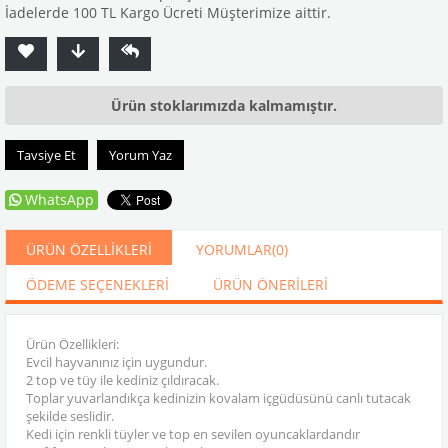
İadelerde 100 TL Kargo Ücreti Müşterimize aittir.
Ürün stoklarımızda kalmamıştır.
Tavsiye Et
Yorum Yaz
WhatsApp
ÜRÜN ÖZELLIKLERI
YORUMLAR
(0)
ÖDEME SEÇENEKLERI
ÜRÜN ÖNERILERI
Ürün Özellikleri:
Evcil hayvanınız için uygundur.
2 top ve tüy ile kediniz çıldıracak.
Toplar yuvarlandıkça kedinizin kovalam içgüdüsünü canlı tutacak
şekilde seslidir.
Kedi için renkli tüyler ve top en sevilen oyuncaklardandır