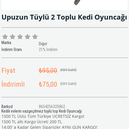
Upuzun Tüylü 2 Toplu Kedi Oyuncağı
Marka
Diğer
İndirim Oranı
21
%
İndirim
Fiyat
₺95,00
(KDV Dahil)
İndirimli
₺75,00
(KDV Dahil)
Barkod
8654256325862
Kedili evlerin vazgeçilmez tüylü top Kedi Oyuncağı
1500 TL Üstü Tüm Türkiye ÜCRETSİZ Kargo!
1500 TL altı Kargo Ücreti 200 TL
14:00' a Kadar Gelen Siparişler AYNI GÜN KARGO!