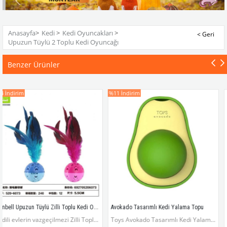
Anasayfa
>
Kedi
>
Kedi Oyuncakları
>
Upuzun Tüylü 2 Toplu Kedi Oyuncağı
Benzer Ürünler
%11
İndirim
Nunbell Upuzun Tüylü Zilli Toplu Kedi Oyuncağı (1 Adet)
Avokado Tasarımlı Kedi Yalama Topu
Kedili evlerin vazgeçilmezi Zilli Toplu Upuzun Tüylü Kedi Oyuncağı
Toys Avokado Tasarımlı Kedi Yalama Topu