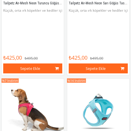
Tailpetz Air-Mesh Neon Turuncu Göğüs Tasması
Tailpetz Air-Mesh Neon Sarı Göğüs Tasması
Küçük, orta ırk köpekler ve kediler için hafif, rahat, dayanıklı ve göz alıcı renkl
Küçük, orta ırk köpekler ve kediler için
₺425,00
₺425,00
₺495,00
₺495,00
Sepete Ekle
Sepete Ekle
%7
İndirim
%14
İndirim