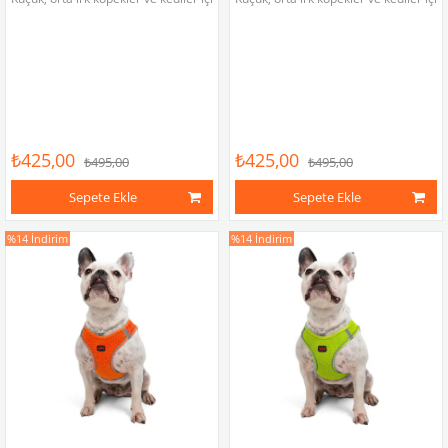
₺425,00
₺425,00
₺495,00
₺495,00
Sepete Ekle
Sepete Ekle
%14
İndirim
%14
İndirim