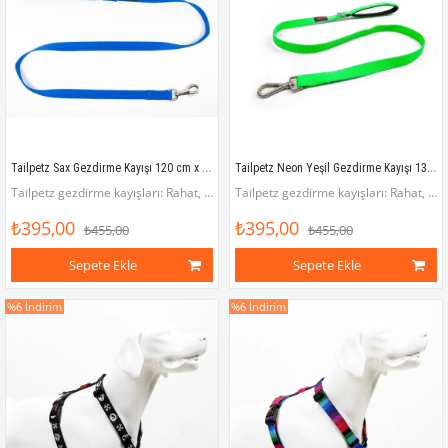
Tailpetz Sax Gezdirme Kayışı 120 cm x 2 cm
Tailpetz Neon Yeşil Gezdirme Kayışı 130 cm x 2 cm
Tailpetz gezdirme kayışları: Rahat, pratik, havalı!
Tailpetz gezdirme kayışları: Rahat, pratik, havalı!
₺395,00
₺395,00
₺455,00
₺455,00
Sepete Ekle
Sepete Ekle
%6
İndirim
%6
İndirim