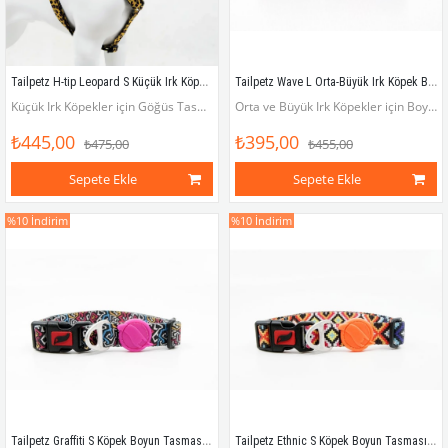
Tailpetz H-tip Leopard S Küçük Irk Köpek Göğüs Tasması (Göğüs 32 cm x 51 cm)
Tailpetz Wave L Orta-Büyük Irk Köpek Boyun Tasması (Boyun 40 cm x 65 cm)
Küçük Irk Köpekler için Göğüs Tasması (Göğüs çevresi 32 - 51 cm)
Orta ve Büyük Irk Köpekler için Boyun Tasması (Boyun çevresi 40 x 65 cm)
₺445,00
₺395,00
₺475,00
₺455,00
Sepete Ekle
Sepete Ekle
%10
İndirim
%10
İndirim
Tailpetz Graffiti S Köpek Boyun Tasması (Boyun 25 cm x 40 cm)
Tailpetz Ethnic S Köpek Boyun Tasması (Boyun 25 cm x 40 cm)