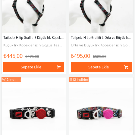
Tailpetz H-tip Graffiti S Küçük Irk Köpek Göğüs Tasması (Göğüs 32 cm x 51 cm)
Tailpetz H-tip Graffiti L Orta ve Büyük Irk Köpek Göğüs Tasması (Göğüs 62 cm x 107 cm)
Küçük Irk Köpekler için Göğüs Tasması (Göğüs çevresi 32 - 51 cm)
Orta ve Büyük Irk Köpekler için Göğüs Tasması (Göğüs çevresi 62 - 107 cm)
₺445,00
₺495,00
₺475,00
₺525,00
Sepete Ekle
Sepete Ekle
%12
İndirim
%12
İndirim