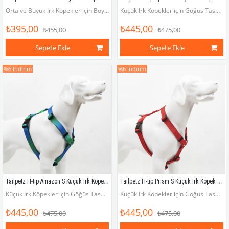
Orta ve Büyük Irk Köpekler için Boyun Tasması (Boyun çevresi 40 x 65 cm)
Küçük Irk Köpekler için Göğüs Tasması (Göğüs çevresi 32 - 51 cm)
₺395,00
₺445,00
₺455,00
₺475,00
Sepete Ekle
Sepete Ekle
%6
İndirim
%6
İndirim
Tailpetz H-tip Amazon S Küçük Irk Köpek Göğüs Tasması (Göğüs 32 cm x 51 cm)
Tailpetz H-tip Prism S Küçük Irk Köpek Göğüs Tasması (Göğüs 32 cm x 51 cm)
Küçük Irk Köpekler için Göğüs Tasması (Göğüs çevresi 32 - 51 cm)
Küçük Irk Köpekler için Göğüs Tasması (Göğüs çevresi 32 - 51 cm)
₺445,00
₺445,00
₺475,00
₺475,00