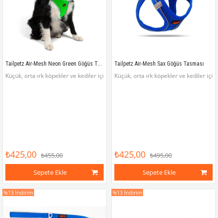
Tailpetz Air-Mesh Neon Green Göğüs Tasması
Tailpetz Air-Mesh Sax Göğüs Tasması
Küçük, orta ırk köpekler ve kediler için hafif, rahat, dayanıklı ve göz alıcı renkl
Küçük, orta ırk köpekler ve kediler için
₺425,00
₺425,00
₺455,00
₺495,00
Sepete Ekle
Sepete Ekle
%13
İndirim
%13
İndirim