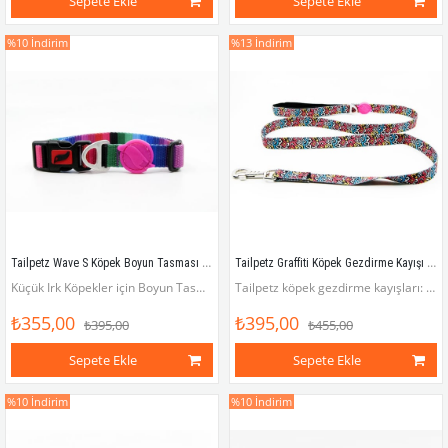
Sepete Ekle
Sepete Ekle
%10
İndirim
%13
İndirim
Tailpetz Wave S Köpek Boyun Tasması (Boyun 25 cm x 40 cm)
Tailpetz Graffiti Köpek Gezdirme Kayışı 120 cm x 2 cm
Küçük Irk Köpekler için Boyun Tasması (Boyun çevresi 25 x 40 cm)
Tailpetz köpek gezdirme kayışları: Rahat, pratik, havalı!
₺355,00
₺395,00
₺395,00
₺455,00
Sepete Ekle
Sepete Ekle
%10
İndirim
%10
İndirim