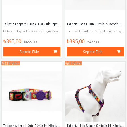
Tailpetz Leopard L Orta-Büyük Irk Köpek Boyun Tasması (Boyun 40 cm x 65 cm)
Tailpetz Pass L Orta-Büyük Irk Köpek Boyun Tasması (Boyun 40 cm x 65 cm)
Orta ve Büyük Irk Köpekler için Boyun Tasması (Boyun çevresi 40 x 65 cm)
Orta ve Büyük Irk Köpekler için Boyun Tasması (Boyun çevresi 40 x 65 cm)
₺395,00
₺395,00
₺455,00
₺455,00
Sepete Ekle
Sepete Ekle
%13
İndirim
%6
İndirim
Tailpetz Alliens L Orta-Büyük Irk Köpek Boyun Tasması (Boyun 40 cm x 65 cm)
Tailpetz H-tip Splash S Küçük Irk Köpek Göğüs Tasması (Göğüs 32 cm x 51 cm)