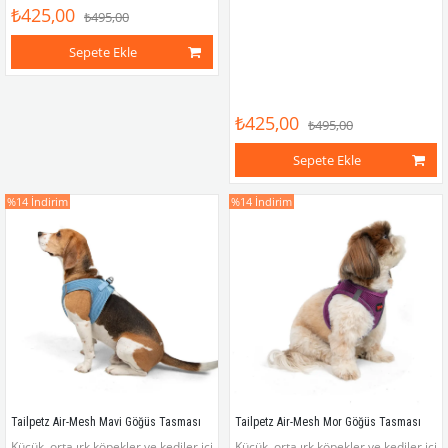
₺425,00
₺495,00
Sepete Ekle
₺425,00
₺495,00
Sepete Ekle
%14
İndirim
%14
İndirim
Tailpetz Air-Mesh Mavi Göğüs Tasması
Tailpetz Air-Mesh Mor Göğüs Tasması
Küçük, orta ırk köpekler ve kediler için hafif, rahat, dayanıklı ve göz alıcı renkl
Küçük, orta ırk köpekler ve kediler için