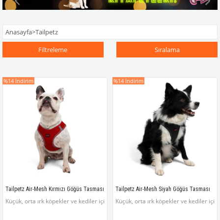
Anasayfa
>
Tailpetz
Filtreleme
Sıralama
%14
İndirim
%14
İndirim
Tailpetz Air-Mesh Kırmızı Göğüs Tasması
Tailpetz Air-Mesh Siyah Göğüs Tasması
Küçük, orta ırk köpekler ve kediler için hafif, rahat, dayanıklı ve göz alıcı renkl
Küçük, orta ırk köpekler ve kediler için