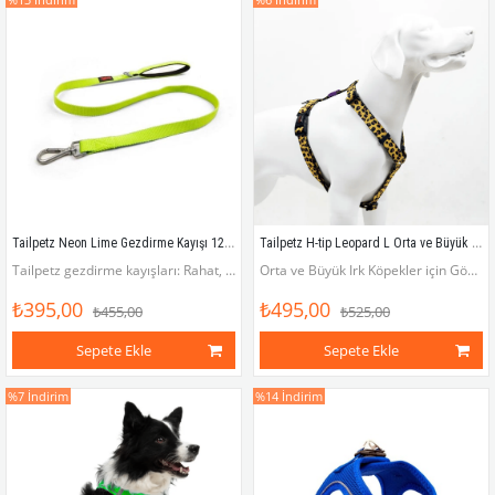
Tailpetz Neon Lime Gezdirme Kayışı 120 cm x 2 cm
Tailpetz H-tip Leopard L Orta ve Büyük Irk Köpek Göğüs Tasması (Göğüs 62 cm x 107 cm)
Tailpetz gezdirme kayışları: Rahat, pratik, havalı!
Orta ve Büyük Irk Köpekler için Göğüs Tasması (Göğüs çevresi 62 - 107 cm)
₺395,00
₺495,00
₺455,00
₺525,00
Sepete Ekle
Sepete Ekle
%7
İndirim
%14
İndirim