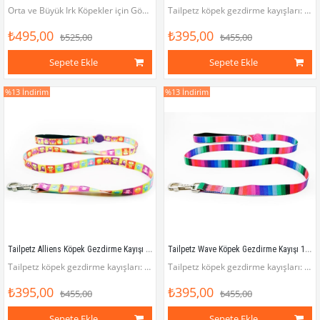
Orta ve Büyük Irk Köpekler için Göğüs Tasması (Göğüs çevresi 62 - 107 cm)
Tailpetz köpek gezdirme kayışları: Rahat, pratik, havalı!
₺495,00
₺395,00
₺525,00
₺455,00
Sepete Ekle
Sepete Ekle
%13
İndirim
%13
İndirim
Tailpetz Alliens Köpek Gezdirme Kayışı 120 cm x 2 cm
Tailpetz Wave Köpek Gezdirme Kayışı 120 cm x 2 cm
Tailpetz köpek gezdirme kayışları: Rahat, pratik, havalı!
Tailpetz köpek gezdirme kayışları: Rahat, pratik, havalı!
₺395,00
₺395,00
₺455,00
₺455,00
Sepete Ekle
Sepete Ekle