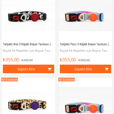
Tailpetz Boo S Köpek Boyun Tasması (Boyun 25 cm x 40 cm)
Tailpetz Pass S Köpek Boyun Tasması (Boyun 25 cm x 40 cm)
Küçük Irk Köpekler için Boyun Tasması (Boyun çevresi 25 x 40 cm)
Küçük Irk Köpekler için Boyun Tasması (Boyun çevresi 25 x 40 cm)
₺355,00
₺355,00
₺395,00
₺395,00
Sepete Ekle
Sepete Ekle
%13
İndirim
%13
İndirim