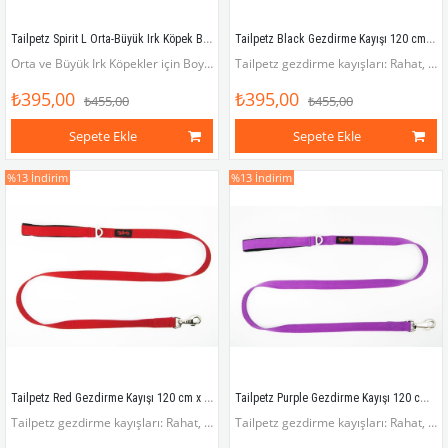
Tailpetz Spirit L Orta-Büyük Irk Köpek Boyun Tasması (Boyun 40 cm x 65 cm)
Tailpetz Black Gezdirme Kayışı 120 cm x 2 cm
Orta ve Büyük Irk Köpekler için Boyun Tasması (Boyun çevresi 40 x 65 cm)
Tailpetz gezdirme kayışları: Rahat, pratik, havalı!
₺395,00
₺395,00
₺455,00
₺455,00
Sepete Ekle
Sepete Ekle
%13
İndirim
%13
İndirim
Tailpetz Red Gezdirme Kayışı 120 cm x 2 cm
Tailpetz Purple Gezdirme Kayışı 120 cm x 2 cm
Tailpetz gezdirme kayışları: Rahat, pratik, havalı!
Tailpetz gezdirme kayışları: Rahat, pratik, havalı!