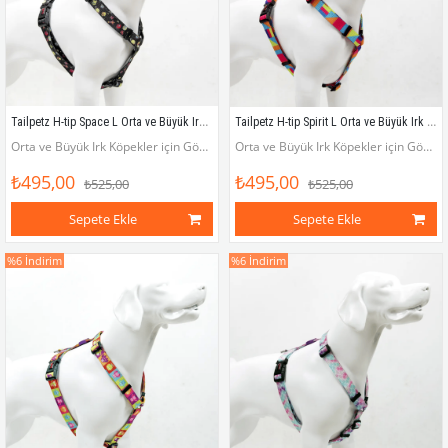
Tailpetz H-tip Space L Orta ve Büyük Irk Köpek Göğüs Tasması (Göğüs 62 cm x 107 cm)
Tailpetz H-tip Spirit L Orta ve Büyük Irk Köpek Göğüs Tasması (Göğüs 62 cm x 107 cm)
Orta ve Büyük Irk Köpekler için Göğüs Tasması (Göğüs çevresi 62 - 107 cm)
Orta ve Büyük Irk Köpekler için Göğüs Tasması (Göğüs çevresi 62 - 107 cm)
₺495,00
₺495,00
₺525,00
₺525,00
Sepete Ekle
Sepete Ekle
%6
İndirim
%6
İndirim