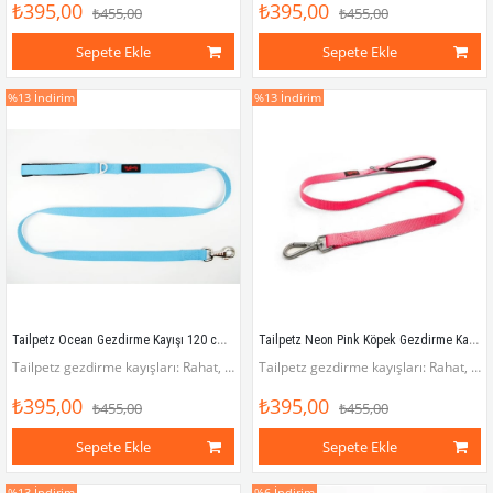
₺395,00
₺395,00
₺455,00
₺455,00
Sepete Ekle
Sepete Ekle
%13
İndirim
%13
İndirim
Tailpetz Ocean Gezdirme Kayışı 120 cm x 2 cm
Tailpetz Neon Pink Köpek Gezdirme Kayışı 120 cm x 2 cm
Tailpetz gezdirme kayışları: Rahat, pratik, havalı!
Tailpetz gezdirme kayışları: Rahat, pratik, havalı!
₺395,00
₺395,00
₺455,00
₺455,00
Sepete Ekle
Sepete Ekle
%13
İndirim
%6
İndirim