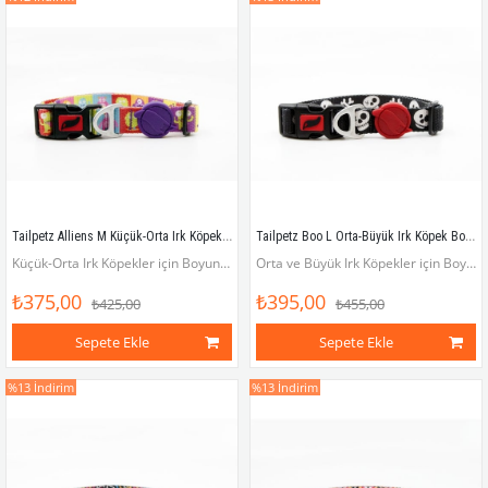
Tailpetz Alliens M Küçük-Orta Irk Köpek Boyun Tasması (Boyun 30 cm x 50 cm)
Tailpetz Boo L Orta-Büyük Irk Köpek Boyun Tasması (Boyun 40 cm x 65 cm)
Küçük-Orta Irk Köpekler için Boyun Tasması (Boyun çevresi 30 x 50 cm)
Orta ve Büyük Irk Köpekler için Boyun Tasması (Boyun çevresi 40 x 65 cm)
₺375,00
₺395,00
₺425,00
₺455,00
Sepete Ekle
Sepete Ekle
%13
İndirim
%13
İndirim