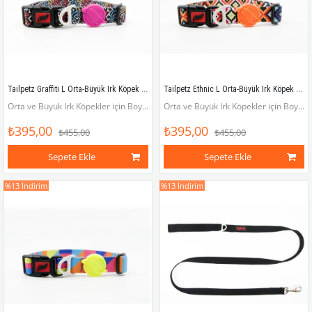
Tailpetz Graffiti L Orta-Büyük Irk Köpek Boyun Tasması (Boyun 40 cm x 65 cm)
Tailpetz Ethnic L Orta-Büyük Irk Köpek Boyun Tasması (Boyun 40 cm x 65 cm)
Orta ve Büyük Irk Köpekler için Boyun Tasması (Boyun çevresi 40 x 65 cm)
Orta ve Büyük Irk Köpekler için Boyun Tasması (Boyun çevresi 40 x 65 cm)
₺395,00
₺395,00
₺455,00
₺455,00
Sepete Ekle
Sepete Ekle
%13
İndirim
%13
İndirim