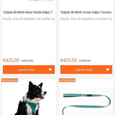
Tailpetz Air-Mesh Neon Pembe Göğüs Tasması
Tailpetz Air-Mesh Ocean Göğüs Tasması
Küçük, orta ırk köpekler ve kediler için hafif, rahat, dayanıklı ve göz alıcı renkl
Küçük, orta ırk köpekler ve kediler için
₺425,00
₺425,00
₺455,00
₺495,00
Sepete Ekle
Sepete Ekle
%14
İndirim
%13
İndirim