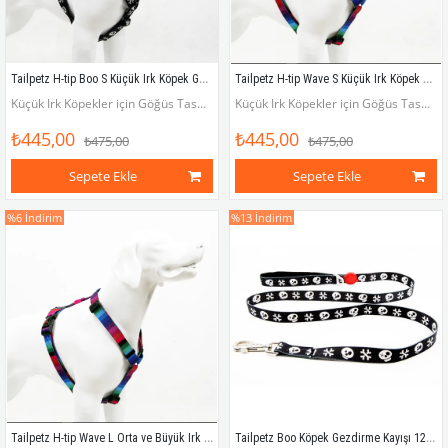
Tailpetz H-tip Boo S Küçük Irk Köpek Göğüs Tasması (Göğüs 32 cm x 51 cm)
Tailpetz H-tip Wave S Küçük Irk Köpek Göğüs Tasması (Göğüs 32 cm x 51 cm)
Küçük Irk Köpekler için Göğüs Tasması (Göğüs çevresi 32 - 51 cm)
Küçük Irk Köpekler için Göğüs Tasması (Göğüs çevresi 32 - 51 cm)
₺445,00
₺445,00
₺475,00
₺475,00
Sepete Ekle
Sepete Ekle
%6
İndirim
%13
İndirim
Tailpetz H-tip Wave L Orta ve Büyük Irk Köpek Göğüs Tasması (Göğüs 62 cm x 107 cm)
Tailpetz Boo Köpek Gezdirme Kayışı 120 cm x 2 cm