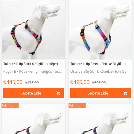
Tailpetz H-tip Spirit S Küçük Irk Köpek Göğüs Tasması (Göğüs 32 cm x 51 cm)
Tailpetz H-tip Pass L Orta ve Büyük Irk Köpek Göğüs Tasması (Göğüs 62 cm x 107 cm)
Küçük Irk Köpekler için Göğüs Tasması (Göğüs çevresi 32 - 51 cm)
Orta ve Büyük Irk Köpekler için Göğüs Tasması (Göğüs çevresi 62 - 107 cm)
₺445,00
₺495,00
₺475,00
₺525,00
Sepete Ekle
Sepete Ekle
%6
İndirim
%6
İndirim