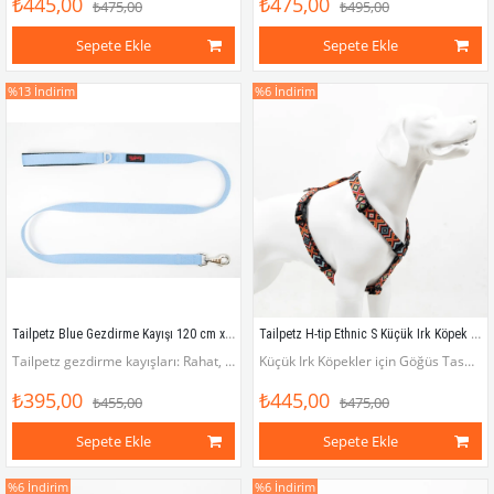
₺445,00
₺475,00
₺475,00
₺495,00
Sepete Ekle
Sepete Ekle
%13
İndirim
%6
İndirim
Tailpetz Blue Gezdirme Kayışı 120 cm x 2 cm
Tailpetz H-tip Ethnic S Küçük Irk Köpek Göğüs Tasması (Göğüs 32 cm x 51 cm)
Tailpetz gezdirme kayışları: Rahat, pratik, havalı!
Küçük Irk Köpekler için Göğüs Tasması (Göğüs çevresi 32 - 51 cm)
₺395,00
₺445,00
₺455,00
₺475,00
Sepete Ekle
Sepete Ekle
%6
İndirim
%6
İndirim