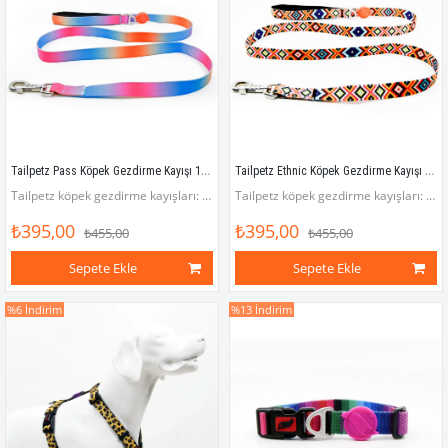
Tailpetz Pass Köpek Gezdirme Kayışı 120 cm x 2 cm
Tailpetz Ethnic Köpek Gezdirme Kayışı 120 cm x 2 cm
Tailpetz köpek gezdirme kayışları: Rahat, pratik, havalı!
Tailpetz köpek gezdirme kayışları: Rahat, pratik, havalı!
₺395,00
₺395,00
₺455,00
₺455,00
Sepete Ekle
Sepete Ekle
%6
İndirim
%13
İndirim