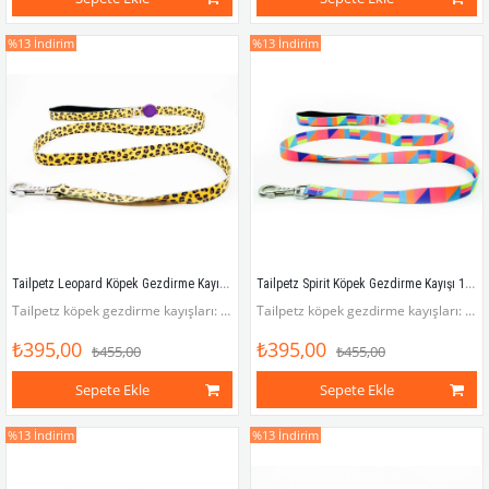
%13
İndirim
%13
İndirim
Tailpetz Leopard Köpek Gezdirme Kayışı 120 cm x 2 cm
Tailpetz Spirit Köpek Gezdirme Kayışı 120 cm x 2 cm
Tailpetz köpek gezdirme kayışları: Rahat, pratik, havalı!
Tailpetz köpek gezdirme kayışları: Rahat, pratik, havalı!
₺395,00
₺395,00
₺455,00
₺455,00
Sepete Ekle
Sepete Ekle
%13
İndirim
%13
İndirim