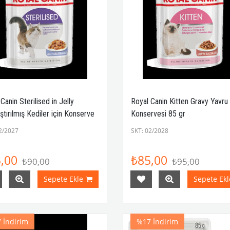
Canin Sterilised in Jelly
Royal Canin Kitten Gravy Yavru
aştırılmış Kediler için Konserve
Konservesi 85 gr
85 gr
2/2027
SKT: 02/2028
,00
₺85,00
₺90,00
₺95,00
Sepete Ekle
Sepete Ekl
7
İndirim
%17
İndirim