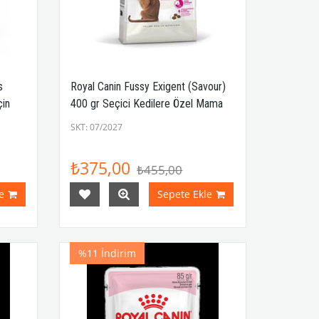
s
Royal Canin Fussy Exigent (Savour)
çin
400 gr Seçici Kedilere Özel Mama
SKT: 07/2027
₺375,00
₺455,00
e
Sepete Ekle
%11
İndirim