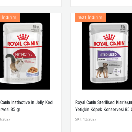
7
İndirim
%21
İndirim
Canin Instinctive in Jelly Kedi
Royal Canin Sterilised Kısırlaştı
rvesi 85 gr
Yetişkin Köpek Konservesi 85 
4/2027
SKT: 12/2027