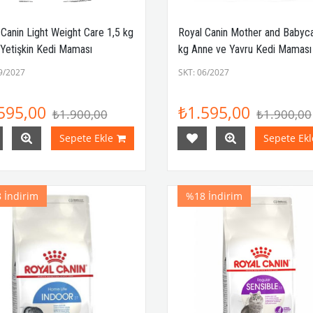
 Canin Light Weight Care 1,5 kg
Royal Canin Mother and Babyc
 Yetişkin Kedi Maması
kg Anne ve Yavru Kedi Maması
9/2027
SKT: 06/2027
595,00
₺1.595,00
₺1.900,00
₺1.900,00
Sepete Ekle
Sepete Ekl
8
İndirim
%18
İndirim