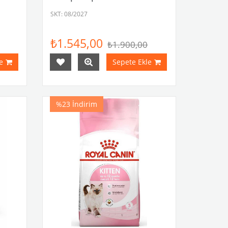
SKT: 08/2027
₺1.545,00
₺1.900,00
e
Sepete Ekle
%23
İndirim