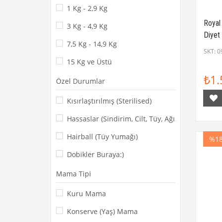
1 Kg - 2,9 Kg
Siyam
Royal
3 Kg - 4,9 Kg
Diyet
7,5 Kg - 14,9 Kg
SKT: 0
15 Kg ve Üstü
₺1.
Özel Durumlar
Kısırlaştırılmış (Sterilised)
Hassaslar (Sindirim, Cilt, Tüy, Ağız, Böbrek)
Hairball (Tüy Yumağı)
%1
Dobikler Buraya:)
Mama Tipi
Kuru Mama
Konserve (Yaş) Mama