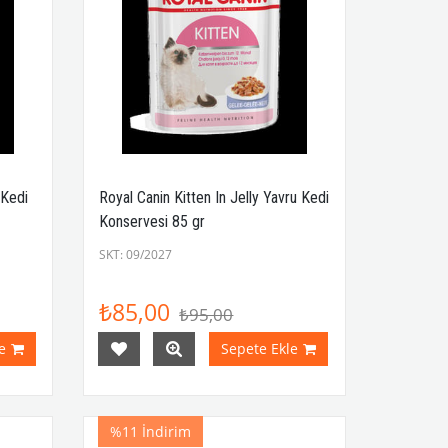
 Kedi
Royal Canin Kitten In Jelly Yavru Kedi
Konservesi 85 gr
SKT: 09/2027
₺85,00
₺95,00
e
Sepete Ekle
%11
İndirim