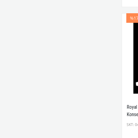
%1
Royal 
Konse
SKT: 0