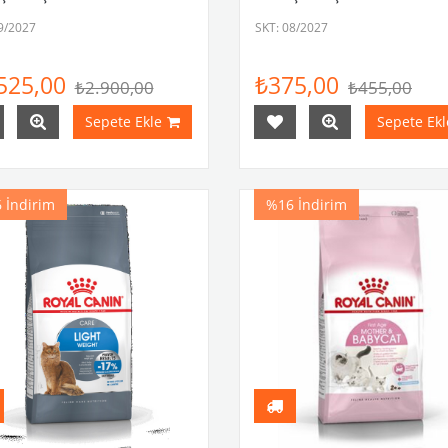
9/2027
SKT: 08/2027
525,00
₺375,00
₺2.900,00
₺455,00
Sepete Ekle
Sepete Ekl
6
İndirim
%16
İndirim