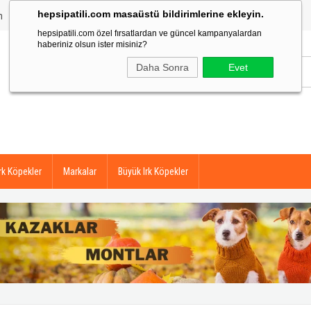
hepsipatili.com masaüstü bildirimlerine ekleyin.
m
Siparişlerim
Üye Ol
Üye Girişi
hepsipatili.com özel fırsatlardan ve güncel kampanyalardan
haberiniz olsun ister misiniz?
Daha Sonra
Evet
rk Köpekler
Markalar
Büyük Irk Köpekler