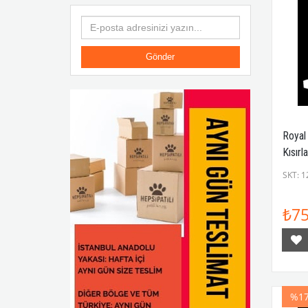
Yaşlı Kedi Konserveleri
Mamalar ve Ödüller
Kuru ve Yaş Mama
Gönder
Yavru Kedi Mamaları
Yetişkin Kedi Mamaları
Özel Irk Köpek Mamaları
Royal 
Kısırl
Yavru Köpekçik Hoş Geldin
Mama 
SKT: 1
Yavru Kedicik Hoş Geldin
Kuru Kedi Mamaları
₺75
Kuru Köpek Maması
Kısırlaştırılmış Köpek Mamaları
Kısırlaştırılmış Kedi Mamaları
%1
Konserve (Yaş) Köpek Mamaları