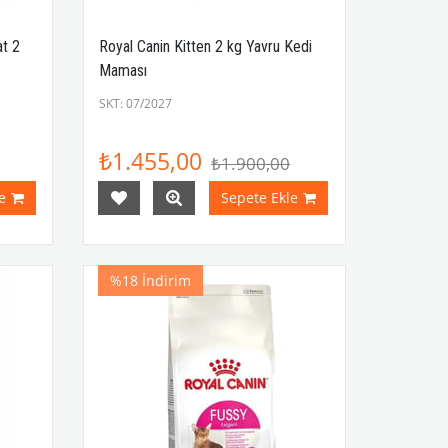
at 2
Royal Canin Kitten 2 kg Yavru Kedi
Maması
SKT: 07/2027
₺1.455,00
₺1.900,00
e
Sepete Ekle
%18
İndirim