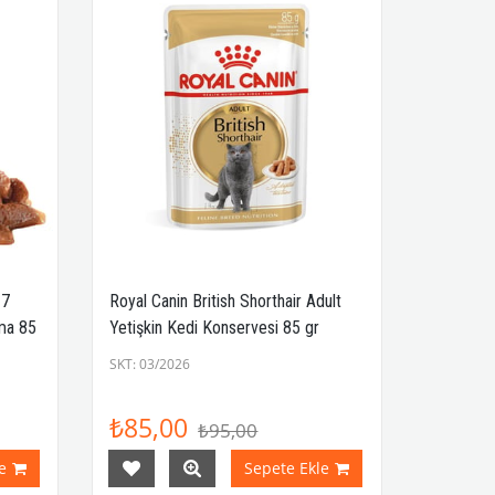
 7
Royal Canin British Shorthair Adult
ama 85
Yetişkin Kedi Konservesi 85 gr
SKT: 03/2026
₺85,00
₺95,00
e
Sepete Ekle