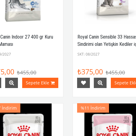
 Canin Indoor 27 400 gr Kuru
Royal Canin Sensible 33 Hassa
Maması
Sindirimi olan Yetişkin Kediler i
Mama 400 gr
9/2027
SKT: 08/2027
5,00
₺375,00
₺455,00
₺455,00
Sepete Ekle
Sepete Ekl
7
İndirim
%11
İndirim