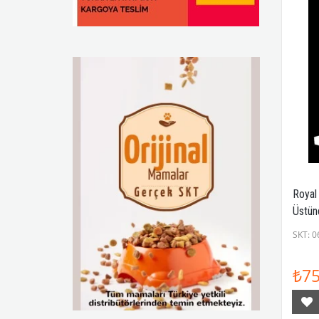
Light / Diyet Kedi Mamaları
Light / Diyet Köpek Mamaları
Konserve (Yaş) Kedi Mamaları
Yaşlı Kedi Mamaları
Yavru Köpek Mamaları
Özel Irk Kedi Mamaları
Yaşlı Köpek Mamaları
Royal
Yetişkin Köpek Mamaları
Üstünd
Küçük Irk Köpekler
Konse
SKT: 0
Kedi Mamaları
₺75
Kedi
Köpek