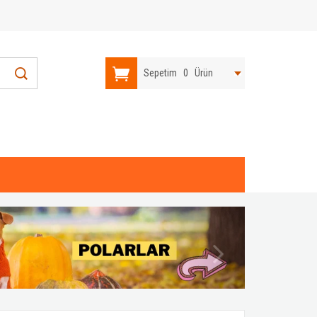
Sepetim
0
Ürün