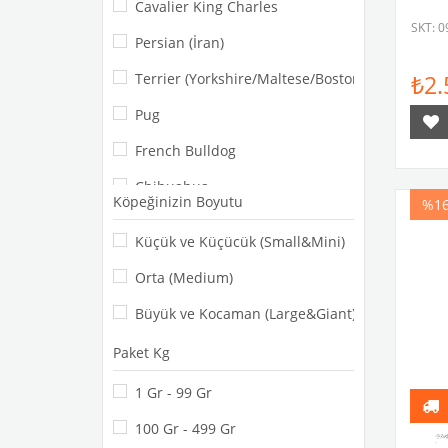
Cavalier King Charles
SKT: 0
Persian (İran)
Terrier (Yorkshire/Maltese/Boston)
₺2.
Pug
French Bulldog
Chihuahua
Köpeğinizin Boyutu
%1
Minyatür Pinscher, Bichon Frise
Küçük ve Küçücük (Small&Mini)
Pekingese, Shih Tzu, Dachshund
Orta (Medium)
Cocker, Dalmaçyalı
Büyük ve Kocaman (Large&Giant)
English Bulldog, Bull Terrier
Paket Kg
Beagle, Border Collie
1 Gr - 99 Gr
Retriever (Golden/Labrador)
100 Gr - 499 Gr
German Shephard (Alman Kurdu)