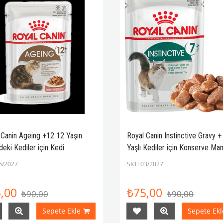
 Canin Ageing +12 12 Yaşın
Royal Canin Instinctive Gravy +
eki Kediler için Kedi
Yaşlı Kediler için Konserve M
rvesi 85 Gr
Gr
6/2027
SKT: 03/2027
,00
₺75,00
₺90,00
₺90,00
Sepete Ekle
Sepete Ekl