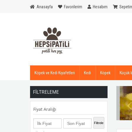
Anasayfa
Favorilerim
Hesabım
Sepeti
Köpek ve Kedi Kıyafetleri
Kedi
Köpek
Küçük I
FILTRELEME
Fiyat Aralığı
Filtrele