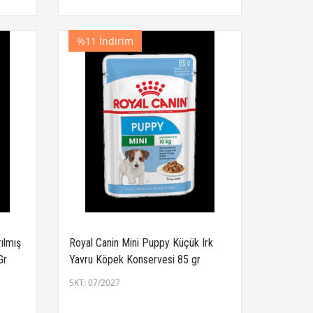
%11
İndirim
rılmış
Royal Canin Mini Puppy Küçük Irk
Gr
Yavru Köpek Konservesi 85 gr
SKT: 07/2027