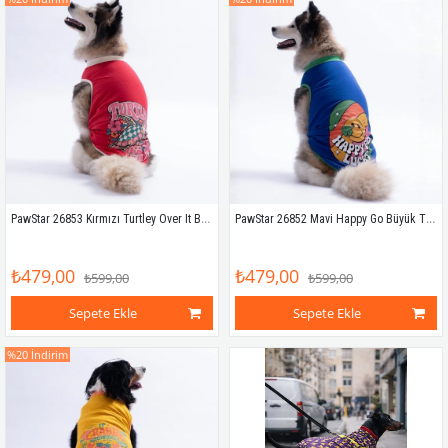
PawStar 26853 Kırmızı Turtley Over It Büyük Tişört
PawStar 26852 Mavi Happy Go Büyük Tişört
₺479,00
₺479,00
₺599,00
₺599,00
Sepete Ekle
Sepete Ekle
%20
İndirim