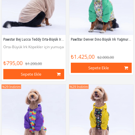
Pawstar Bej Lucca Teddy Orta-Büyük Irk Köpek Pofuduk Hoodie Sweatshirt
PawStar Denver Dino Büyük Irk Yağmurluk
Orta-Büyük Irk Köpekler için yumuşacık, sıcacık wellsoft ponçik sweatshirt
₺1.425,00
₺2.000,00
₺795,00
₺1.200,00
Sepete Ekle
Sepete Ekle
%29
İndirim
%29
İndirim