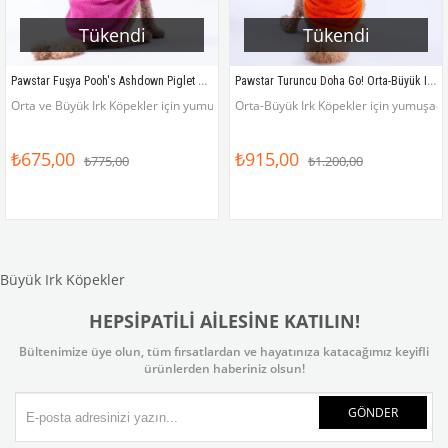
Tükendi
Tükendi
Pawstar Fuşya Pooh's Ashdown Piglet Orta ve Büyük Irk Köpek Kazağı
Pawstar Turuncu Doha Go! Orta-Büyük Irk Köpek Pofuduk Sweatshirt
Orta ve Büyük Irk Köpekler için yumuşacık, sıcacık likralı kazak
Orta-Büyük Irk Köpekler için yumuşacık
₺675,00
₺915,00
₺775,00
₺1.200,00
Büyük Irk Köpekler
HEPSİPATİLİ AİLESİNE KATILIN!
Bültenimize üye olun, tüm fırsatlardan ve hayatınıza katacağımız keyifli
ürünlerden haberiniz olsun!
GÖNDER