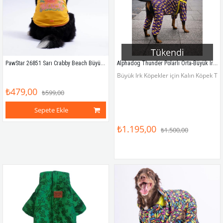
Tükendi
PawStar 26851 Sarı Crabby Beach Büyük Tişört
Alphadog Thunder Polarlı Orta-Büyük Irk Köpek Yağmurluk Tulumu
Büyük Irk Köpekler için Kalın Köpek T
₺479,00
₺599,00
Sepete Ekle
₺1.195,00
₺1.500,00