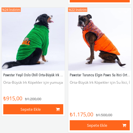
%24
İndirim
%22
İndirim
Pawstar Yeşil Oslo Chill Orta-Büyük Irk Köpek Pofuduk Sweatshirt
Pawstar Turuncu Elgin Paws Su İtici Orta-Büyük Irk Köpek Puf Yelek Yağmurluk
Orta-Büyük Irk Köpekler için yumuşacık, sıcacık wellsoft ponçik sweatshirt
Orta-Büyük Irk Köpekler için Su İtici, İ
₺915,00
₺1.200,00
Sepete Ekle
₺1.175,00
₺1.500,00
Sepete Ekle