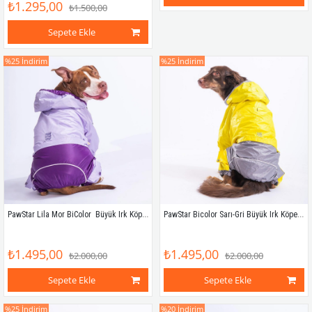
₺1.295,00
₺1.500,00
Sepete Ekle
%25
İndirim
%25
İndirim
PawStar Lila Mor BiColor  Büyük Irk Köpek Tulum Yağmurluk
PawStar Bicolor Sarı-Gri Büyük Irk Köpek Yağmurluk Tulum
₺1.495,00
₺1.495,00
₺2.000,00
₺2.000,00
Sepete Ekle
Sepete Ekle
%25
İndirim
%20
İndirim