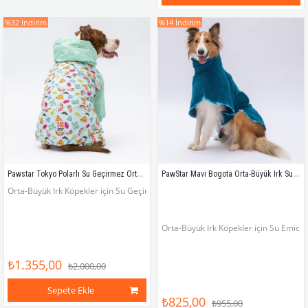
%32
İndirim
%14
İndirim
Pawstar Tokyo Polarlı Su Geçirmez Orta-Büyük Irk Köpek Yağmurluk Tulum
PawStar Mavi Bogota Orta-Büyük Irk Su Emici Köpek Bornozu
Orta-Büyük Irk Köpekler için Su Geçirmez, İçi Polarlı Yağmurluk Tulum
Orta-Büyük Irk Köpekler için Su Emici
₺1.355,00
₺2.000,00
Sepete Ekle
₺825,00
₺955,00