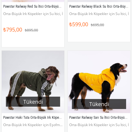
Pawstar Railway Red Su İtici Orta-Büyük Irk Köpek Yelek Yağmurluk
Pawstar Railway Black Su İtici Orta-Büyük Irk Köpek Yelek Yağmurluk
Orta-Büyük Irk Köpekler için Su İtici, İçi Elyaflı Yelek Yağmurluk
Orta-Büyük Irk Köpekler için Su İtici, İ
₺599,00
₺695,00
₺795,00
₺895,00
Tükendi
Tükendi
Pawstar Haki Tuta Orta-Büyük Irk Köpek Tulumu
Pawstar Railway Sarı Su İtici Orta-Büyük Irk Köpek Yelek Yağmurluk
Orta-Büyük Irk Köpekler için Eşofman Tulum
Orta-Büyük Irk Köpekler için Su İtici, İ