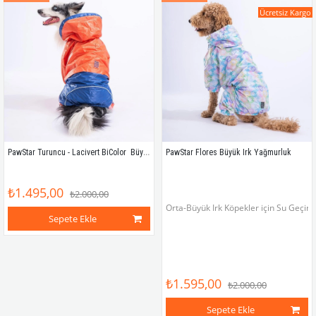
Ücretsiz Kargo
PawStar Turuncu - Lacivert BiColor  Büyük Irk Köpek Tulum Yağmurluk
PawStar Flores Büyük Irk Yağmurluk
₺1.495,00
₺2.000,00
Orta-Büyük Irk Köpekler için Su Geçirm
Sepete Ekle
₺1.595,00
₺2.000,00
Sepete Ekle