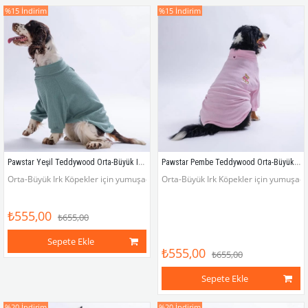
%15
İndirim
%15
İndirim
Pawstar Yeşil Teddywood Orta-Büyük Irk Köpek Sweatshirtü
Pawstar Pembe Teddywood Orta-Büyük Irk Köpek Sweatshirtü
Orta-Büyük Irk Köpekler için yumuşacık, elastik sweatshirt
Orta-Büyük Irk Köpekler için yumuşacık
₺555,00
₺655,00
Sepete Ekle
₺555,00
₺655,00
Sepete Ekle
%20
İndirim
%20
İndirim