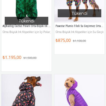
Tükendi
Tükendi
Alphadog Cactus Polarlı Orta-Büyük Irk Köpek Yağmurluk Tulumu
Pawstar Plumis Fileli Su Geçirmez Orta-Büyük Irk Köpek Yağmurluk Tulum
Orta-Büyük Irk Köpekler için İçi Polar, Kalın Köpek Tulumu
Orta-Büyük Irk Köpekler için Su Geçirm
₺875,00
₺1.100,00
₺1.195,00
₺1.500,00