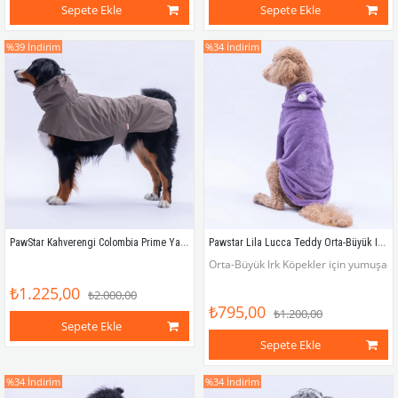
Sepete Ekle
Sepete Ekle
%39
İndirim
%34
İndirim
PawStar Kahverengi Colombia Prime Yağmurluk Orta ve Büyük Irklar
Pawstar Lila Lucca Teddy Orta-Büyük Irk Köpek Pofuduk Hoodie Sweatshirt
Orta-Büyük Irk Köpekler için yumuşacık
₺1.225,00
₺2.000,00
₺795,00
₺1.200,00
Sepete Ekle
Sepete Ekle
%34
İndirim
%34
İndirim