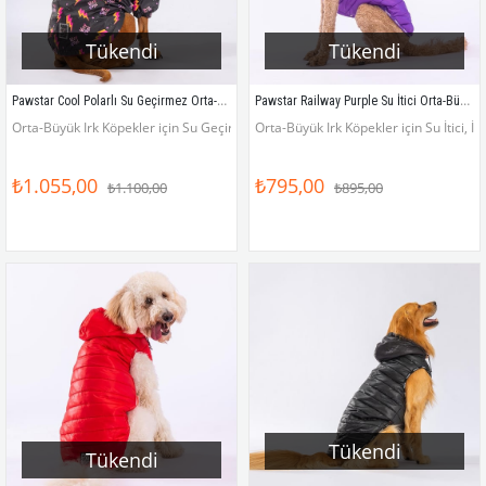
Tükendi
Tükendi
Pawstar Cool Polarlı Su Geçirmez Orta-Büyük Irk Köpek Yağmurluğu
Pawstar Railway Purple Su İtici Orta-Büyük Irk Köpek Yelek Yağmurluk
Orta-Büyük Irk Köpekler için Su Geçirmez, İçi Polarlı Yağmurluk
Orta-Büyük Irk Köpekler için Su İtici, İ
₺1.055,00
₺795,00
₺1.100,00
₺895,00
Tükendi
Tükendi