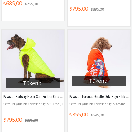
₺685,00
₺755,00
₺795,00
₺895,00
Tükendi
Tükendi
Pawstar Railway Neon Sarı Su İtici Orta-Büyük Irk Köpek Yelek Yağmurluk
Pawstar Turuncu Giraffe Orta-Büyük Irk Köpek Tulumu
Orta-Büyük Irk Köpekler için Su İtici, İçi Elyaflı Yelek Yağmurluk
Orta-Büyük Irk Köpekler için sevimli, penye tulum pijama
₺355,00
₺595,00
₺795,00
₺895,00