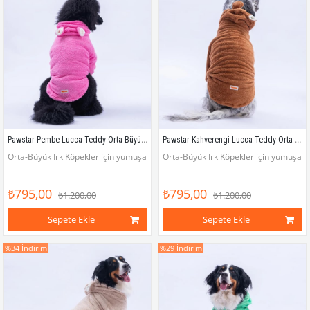
Pawstar Pembe Lucca Teddy Orta-Büyük Irk Köpek Pofuduk Hoodie Sweatshirt
Pawstar Kahverengi Lucca Teddy Orta-Büyük Irk Köpek Pofuduk Hoodie Sweatshirt
Orta-Büyük Irk Köpekler için yumuşacık, sıcacık wellsoft ponçik sweatshirt
Orta-Büyük Irk Köpekler için yumuşacık
₺795,00
₺795,00
₺1.200,00
₺1.200,00
Sepete Ekle
Sepete Ekle
%34
İndirim
%29
İndirim