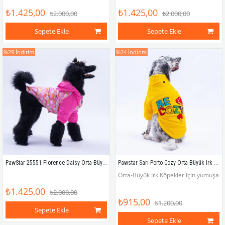
₺1.425,00
₺1.425,00
₺2.000,00
₺2.000,00
Sepete Ekle
Sepete Ekle
%29
İndirim
%24
İndirim
PawStar 25551 Florence Daisy Orta-Büyük Irk Köpek Yağmurluk
Pawstar Sarı Porto Cozy Orta-Büyük Irk Köpek Pofuduk Sweatshirt
Orta-Büyük Irk Köpekler için yumuşacık
₺1.425,00
₺2.000,00
₺915,00
₺1.200,00
Sepete Ekle
Sepete Ekle