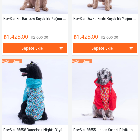
PawStar Rio Rainbow Büyük Irk Yağmurluk
PawStar Osaka Smile Büyük Irk Yağmurluk
₺1.425,00
₺1.425,00
₺2.000,00
₺2.000,00
Sepete Ekle
Sepete Ekle
%29
İndirim
%29
İndirim
PawStar 25558 Barcelona Nights Büyük Irk Yağmurluk
PawStar 25555 Lisbon Sunset Büyük Irk Yağmurluk