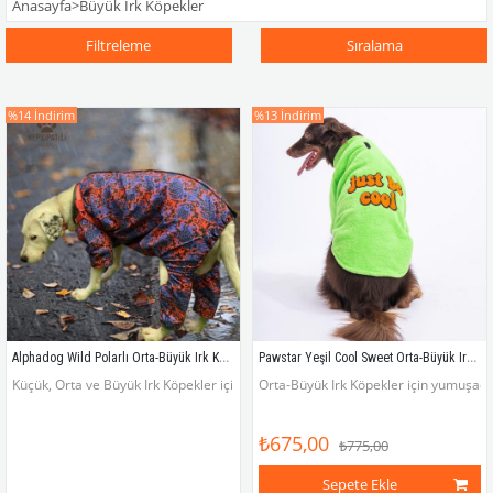
Anasayfa
>
Büyük Irk Köpekler
Filtreleme
Sıralama
%14
İndirim
%13
İndirim
Alphadog Wild Polarlı Orta-Büyük Irk Köpek Yağmurluk Tulumu
Pawstar Yeşil Cool Sweet Orta-Büyük Irk Köpek Pofuduk Sweatshirt
Küçük, Orta ve Büyük Irk Köpekler için Polarlı Kalın Köpek Tulumu
Orta-Büyük Irk Köpekler için yumuşacık
₺675,00
₺775,00
Sepete Ekle