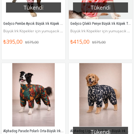
Tükendi
Tükendi
Gedyco Pembe Ayıcık Büyük Irk Köpek Penye Tulum Pijama
Gedyco Çilekli Penye Büyük Irk Köpek Tulumu
Büyük Irk Köpekler için yumuşacık penye tulum
Büyük Irk Köpekler için yumuşacık penye tulum
₺395,00
₺415,00
₺575,00
₺575,00
Tükendi
Alphadog Parade Polarlı Orta-Büyük Irk Köpek Yağmurluk Tulumu
Alphadog Ligne Polarlı Orta-Büyük Irk Köpek Yağmurluk Tulumu