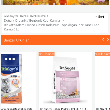
Anasayfa
>
Kedi
>
Kedi Kumu
>
Doğal / Organik / Bentonit Kedi Kumları
>
Biokat's Micro Bianco Classic Kokusuz, Topaklaşan İnce Taneli Kedi
Kumu 6 Lt
Benzer Ürünler
%10
İndirim
%10
İndirim
Biokat's Bianco Vanilya&Mandalina Orta Taneli 10 lt Topaklaşan Kedi Kumu
Dr. Sacchi Bebek Pudrası Kokulu 10 Lt İnce Taneli Bentonit Kedi Kumu