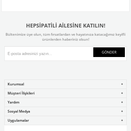
HEPSİPATİLİ AİLESİNE KATILIN!
Bültenimize üye olun, tüm fırsatlardan ve hayatınıza katacağımız keyifli
ürünlerden haberiniz olsun!
GÖNDER
Kurumsal
Müşteri İlişkileri
Yardım
Sosyal Medya
Uygulamalar