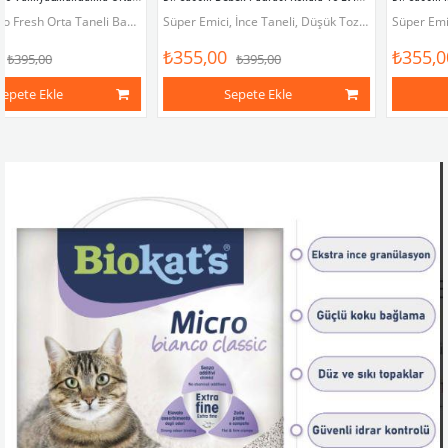
Biokat Bianco Fresh Orta Taneli Bahar Kokulu Kedi Kumu
Süper Emici, İnce Taneli, Düşük Toz Oranında Bentonit Kedi Kumu
₺355,00
₺355,00
₺395,00
₺395,00
Sepete Ekle
Sepete Ekle