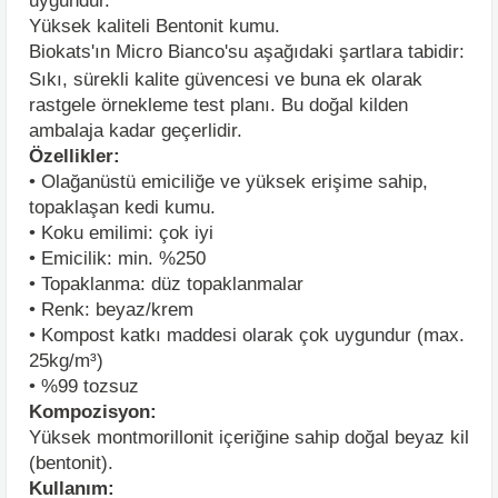
uygundur.
Yüksek kaliteli Bentonit kumu.
Biokats'ın Micro Bianco'su aşağıdaki şartlara tabidir:
Sıkı, sürekli kalite güvencesi ve buna ek olarak
rastgele örnekleme test planı. Bu doğal kilden
ambalaja kadar geçerlidir.
Özellikler:
• Olağanüstü emiciliğe ve yüksek erişime sahip,
topaklaşan kedi kumu.
• Koku emilimi: çok iyi
• Emicilik: min. %250
• Topaklanma: düz topaklanmalar
• Renk: beyaz/krem
• Kompost katkı maddesi olarak çok uygundur (max.
25kg/m³)
• %99 tozsuz
Kompozisyon:
Yüksek montmorillonit içeriğine sahip doğal beyaz kil
(bentonit).
Kullanım: