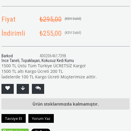
Fiyat
₺295,00
(KDV Dahil)
İndirimli
₺255,00
(KDV Dahil)
Barkod
4002064617398
İnce Taneli, Topaklaşan, Kokusuz Kedi Kumu
1500 TL Üstü Tüm Türkiye ÜCRETSİZ Kargo!
1500 TL altı Kargo Ücreti 200 TL
İadelerde 100 TL Kargo Ücreti Müşterimize aittir.
Ürün stoklarımızda kalmamıştır.
Tavsiye Et
Yorum Yaz